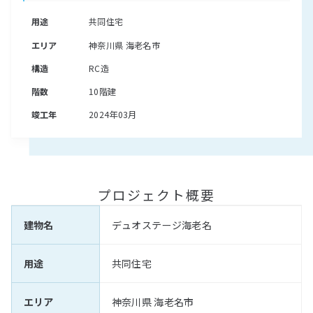
用途
共同住宅
エリア
神奈川県 海老名市
構造
RC造
階数
10階建
竣工年
2024年03月
プロジェクト概要
建物名
デュオステージ海老名
用途
共同住宅
エリア
神奈川県 海老名市