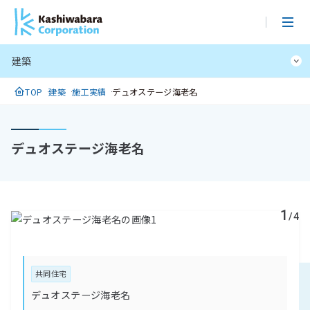
メ
イ
ン
建築
コ
ン
TOP
建築
施工実績
デュオステージ海老名
テ
ン
ツ
デュオステージ海老名
に
ス
キ
ッ
1
プ
/4
共同住宅
デュオステージ海老名