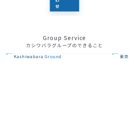
せ
Group Service
カシワバラグループのできること
不動産の開発
住宅設計・
Kashiwabara
Ground
東京