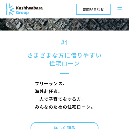
メ
お問い合わせ
scroll
イ
ン
_
コ
ン
テ
#1
ン
さまざまな方に借りやすい
ツ
住宅ローン
に
ス
キ
フ
リ
ー
ラ
ン
ス
、
ッ
プ
海
外
赴
任
者
、
一
人
で
子
育
て
を
す
る
方
。
み
ん
な
の
た
め
の
住
宅
ロ
ー
ン
。
_
詳しく知る