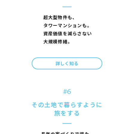
超
大
型
物
件
も
、
タ
ワ
ー
マ
ン
シ
ョ
ン
も
。
資
産
価
値
を
減
ら
さ
な
い
大
規
模
修
繕
。
_
詳しく知る
#6
その土地で暮らすように
旅をする
長
年
の
家
づ
く
り
で
得
た