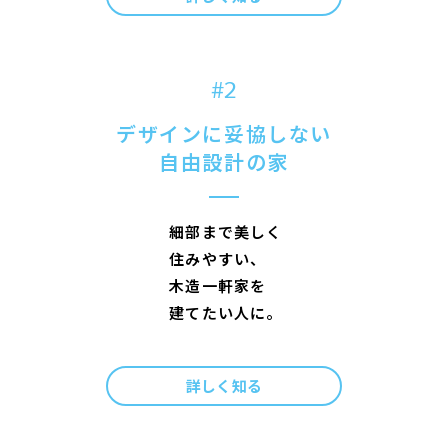
#2
デザインに妥協しない
自由設計の家
細
部
ま
で
美
し
く
住
み
や
す
い
、
木
造
一
軒
家
を
建
て
た
い
人
に
。
詳しく知る