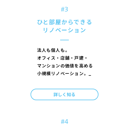
#3
ひと部屋からできる
リノベーション
法
人
も
個
人
も
。
オ
フ
ィ
ス
・
店
舗
・
戸
建
・
マ
ン
シ
ョ
ン
の
価
値
を
高
め
る
小
規
模
リ
ノ
ベ
ー
シ
ョ
ン
。
詳しく知る
#4