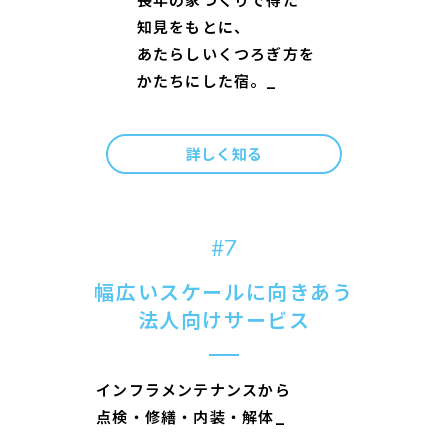
知
見
を
も
と
に
、
あ
た
ら
し
い
く
つ
ろ
ぎ
方
を
か
た
ち
に
し
た
宿
。
詳しく知る
#7
幅広いスケールに向きあう
法人向けサービス
イ
ン
フ
ラ
メ
ン
テ
ナ
ン
ス
か
ら
点
検
・
修
繕
・
内
装
・
解
体
ま
で
。
_