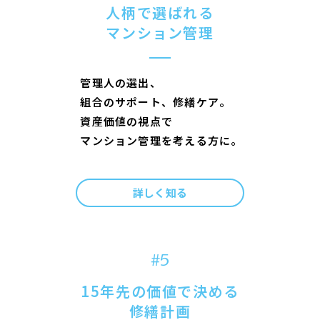
人柄で選ばれる
マンション管理
管
理
人
の
選
出
、
組
合
の
サ
ポ
ー
ト
、
修
繕
ケ
ア
。
資
産
価
値
の
視
点
で
マ
ン
シ
ョ
ン
管
理
を
考
え
る
方
に
。
_
詳しく知る
#5
15年先の価値で決める
修繕計画