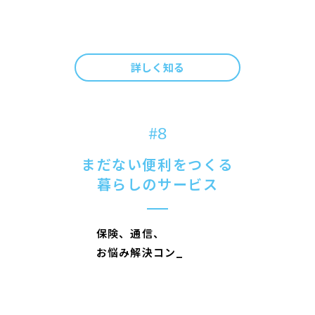
詳しく知る
#8
まだない便利をつくる
暮らしのサービス
保
険
、
通
信
、
お
悩
み
解
決
コ
ン
テ
ン
ツ
_