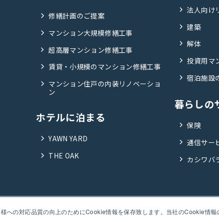
法人向け
修繕計画のご提案
建築
マンション大規模修繕工事
解体
超高層マンション修繕工事
投資用マ
賃貸・小規模のマンション修繕工事
宿泊施設
マンション住戸の内装リノベーショ
ン
暮らしの
ホテルに泊まる
保険
YAWN YARD
通信サー
THE OAK
カシワバ
プライバシーポリシー
への対応品質の向上のためにCookie情報を保存致します。当社のCookie情