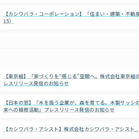
【カシワバラ・コーポレーション】「住まい・建築・不動産の総
15）
【東京組】「家づくりを“感じる”空間へ。株式会社東京組の新
レスリリース発信のお知らせ
【日本の窓】「木を扱う企業が、森を育てる。木製サッシ
来への植樹活動」プレスリリース発信のお知らせ
【カシワバラ・アシスト】株式会社カシワバラ・アシスト_「【