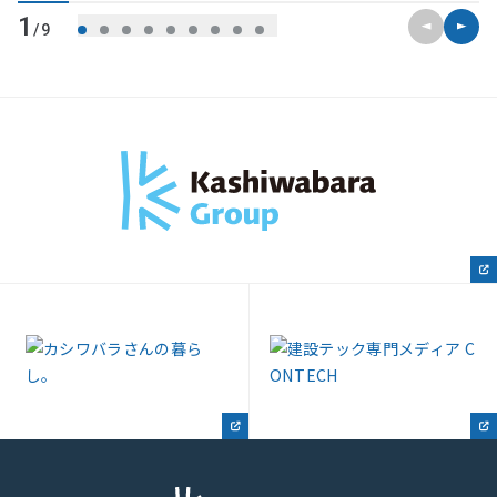
前のスライ
次のス
1
/9