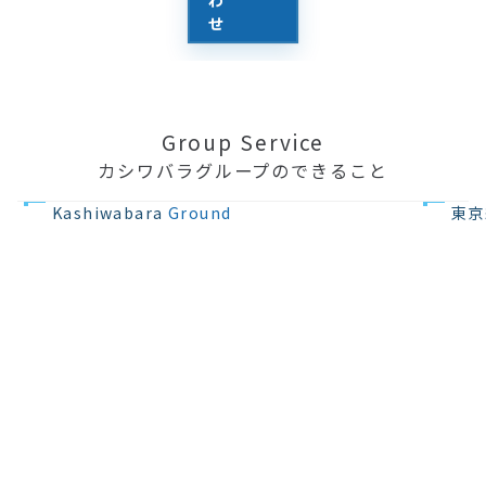
せ
Group Service
カシワバラグループのできること
不動産の開発
住宅設計・
Kashiwabara
Ground
東京