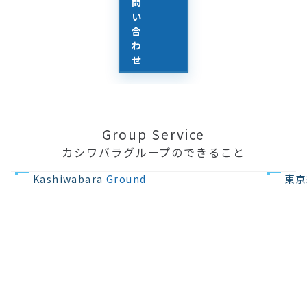
問
い
合
わ
せ
Group Service
カシワバラグループのできること
不動産の開発
住宅設計・
Kashiwabara
Ground
東京