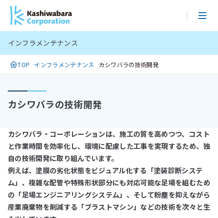
メ
イ
ン
インフラメンテナンス
コ
ン
TOP
インフラメンテナンス
カシワバラの技術開発
テ
ン
ツ
カシワバラの技術開発
に
ス
キ
カシワバラ・コーポレーションは、施工の質を高めつつ、コスト
ッ
と作業時間を効率化し、環境に配慮した工事を実現するため、独
プ
自の技術開発に取り組んでいます。
例えば、塗膜の劣化状態をビジュアル化する「塗装診断システ
ム」、複雑な配管や特殊形状部分にも対応可能な足場を組むため
の「足場エンジニアリングシステム」、そして粉塵を抑えながら
産業廃棄物を削減する「ブラストマシン」などの技術を次々と生