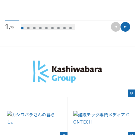
前のスライ
次のス
1
/9