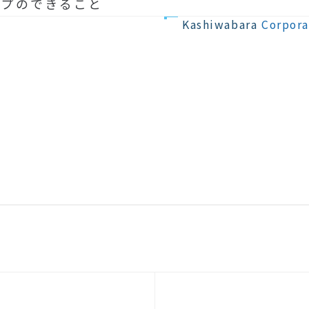
ープのできること
建築
メンテナンス
Kashiwabara
Corpora