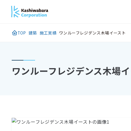
メ
イ
ン
コ
TOP
建築
施工実績
ワンルーフレジデンス木場イースト
ン
テ
ン
ツ
ワンルーフレジデンス木場イ
に
ス
キ
ッ
プ