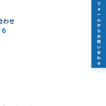
フ
ォ
ー
合わせ
ム
か
16
ら
お
問
い
合
わ
せ
修繕・