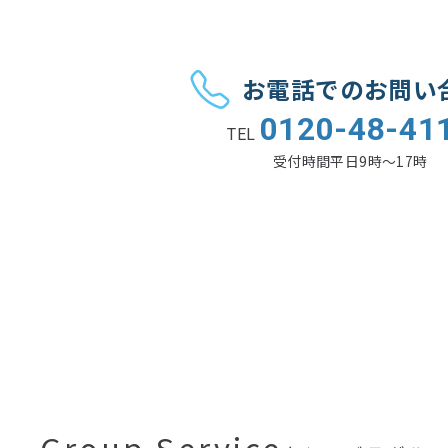
お電話でのお問い
0120-48-41
TEL
受付時間
平日9時〜17時
Group Service