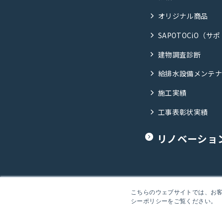
オリジナル商品
SAPOTOCiO（サ
建物調査診断
給排水設備メンテ
施工実績
工事表彰状実績
リノベーショ
こちらのウェブサイトでは、お客様
シーポリシーをご覧ください。