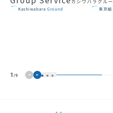
カシワバラグル
不動産の開発
住宅設計・建築
Kashiwabara
Ground
東京組
前のスライド
次のスライド
1
/9