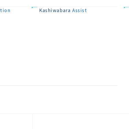
サポート
tion
Kashiwabara
Assist