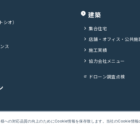
建築
ポトシオ）
集合住宅
店舗・オフィス・公共施
ナンス
施工実績
協力会社メニュー
ドローン調査点検
ン
プライバシーポリシー
安全・品質・環境への取り組み
企業行動規範
への対応品質の向上のためにCookie情報を保存致します。当社のCookie情
Copyright © Kashiwabara Corporation all rights reserved.