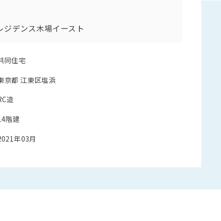
レジデンス木場イースト
共同住宅
東京都 江東区塩浜
RC造
14階建
2021年03月