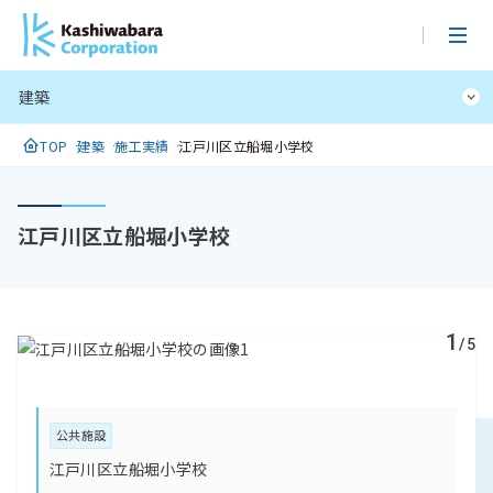
メ
イ
ン
建築
コ
ン
TOP
建築
施工実績
江戸川区立船堀小学校
テ
ン
ツ
江戸川区立船堀小学校
に
ス
キ
ッ
1
プ
/5
公共施設
江戸川区立船堀小学校