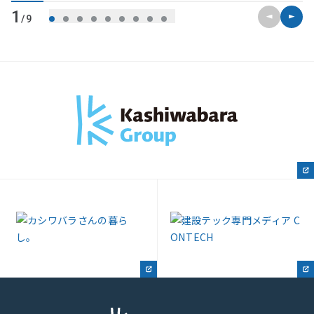
前のスライ
次のス
1
/9