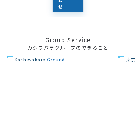
せ
Group Service
カシワバラグループのできること
不動産の開発
住宅設計・
Kashiwabara
Ground
東京