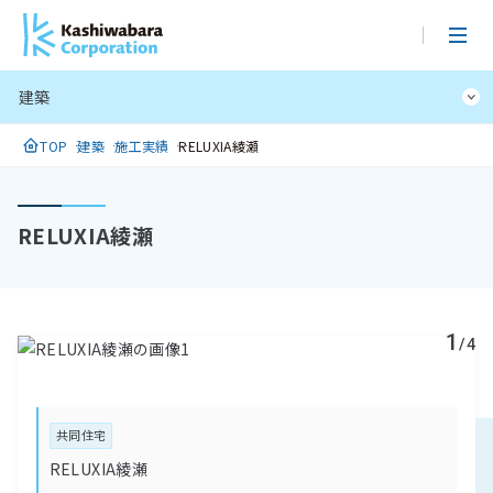
メ
イ
ン
建築
コ
ン
TOP
建築
施工実績
RELUXIA綾瀬
テ
ン
ツ
RELUXIA綾瀬
に
ス
キ
ッ
1
プ
/4
共同住宅
RELUXIA綾瀬