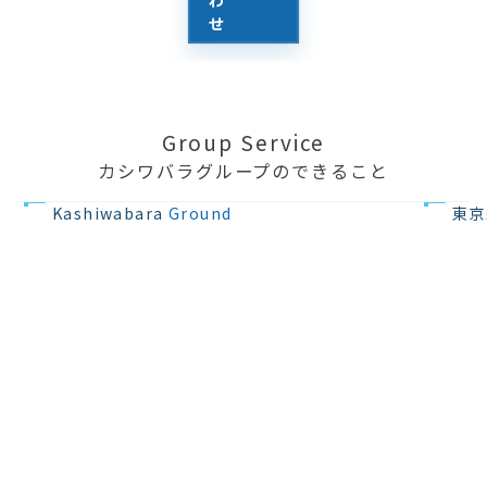
せ
Group Service
カシワバラグループのできること
不動産の開発
住宅設計・
Kashiwabara
Ground
東京