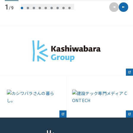
前のスライ
次のス
1
/9