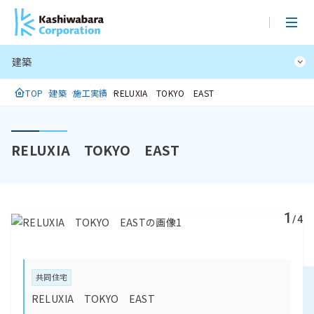
メ
イ
ン
建築
コ
ン
TOP
建築
施工実績
RELUXIA TOKYO EAST
テ
ン
ツ
RELUXIA TOKYO EAST
に
ス
キ
ッ
1
プ
/4
共同住宅
RELUXIA TOKYO EAST