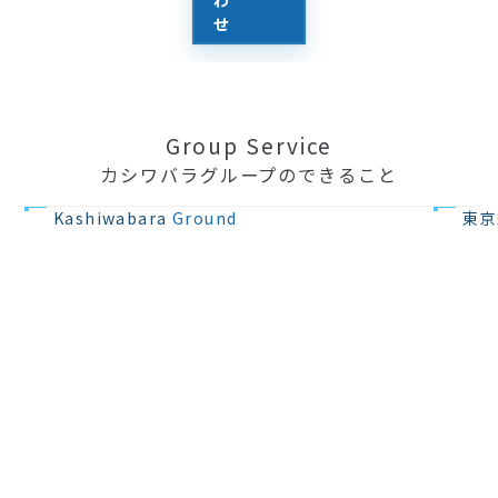
せ
Group Service
カシワバラグループのできること
不動産の開発
住宅設計・
Kashiwabara
Ground
東京