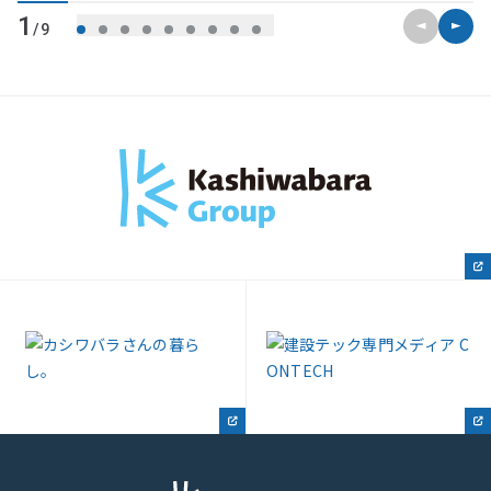
前のスライ
次のス
1
/9