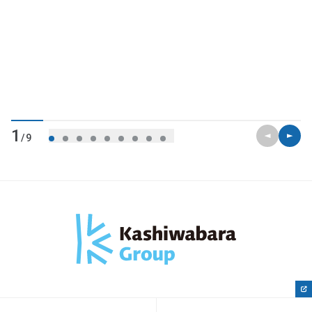
前のスライ
次のス
1
/9