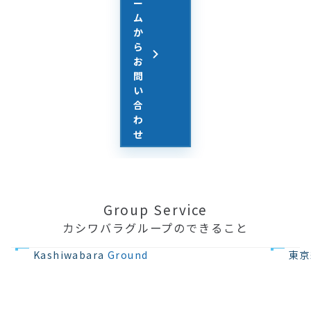
ー
ム
か
ら
お
問
い
合
わ
せ
Group Service
カシワバラグループのできること
不動産の開発
住宅設計・
Kashiwabara
Ground
東京