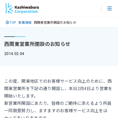
メ
イ
ン
TOP
新着情報
西関東営業所開設のお知らせ
コ
ン
テ
西関東営業所開設のお知らせ
ン
ツ
2014.02.04
に
ス
キ
ッ
この度、関東地区でのお客様サービス向上のために、西
プ
関東営業所を下記の通り開設し、本日2月4日より営業を
開始いたします。
新営業所開設にあたり、皆様のご期待に添えるよう所員
一同鋭意努力し、ますますのお客様サービス向上をは
かってまいりますので、