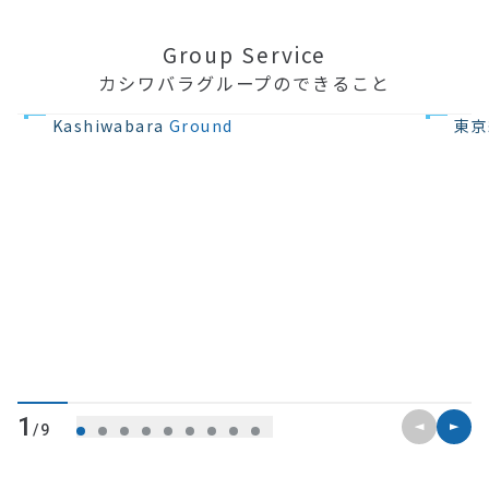
Group Service
カシワバラグループのできること
不動産の開発
住宅設計・
Kashiwabara
Ground
東京
前のスライ
次のス
1
/9