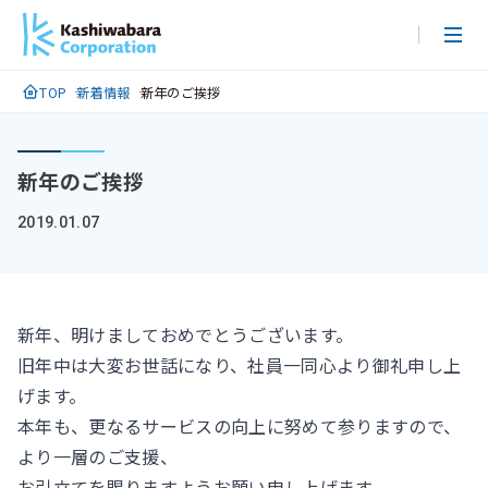
メ
イ
ン
TOP
新着情報
新年のご挨拶
コ
ン
テ
新年のご挨拶
ン
ツ
2019.01.07
に
ス
キ
ッ
新年、明けましておめでとうございます。
プ
旧年中は大変お世話になり、社員一同心より御礼申し上
げます。
本年も、更なるサービスの向上に努めて参りますので、
より一層のご支援、
お引立てを賜りますようお願い申し上げます。