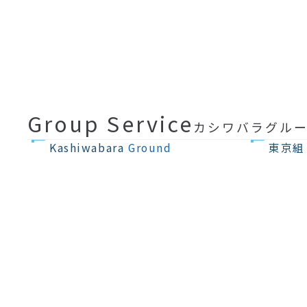
Group Service
カシワバラグル
不動産の開発
住宅設計・建築
Kashiwabara
Ground
東京組