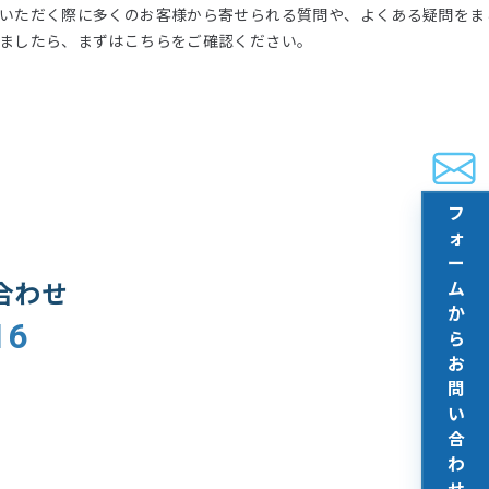
いただく際に多くのお客様から寄せられる質問や、よくある疑問をま
ましたら、まずはこちらをご確認ください。
フ
ォ
ー
合わせ
ム
か
16
ら
お
問
い
合
わ
せ