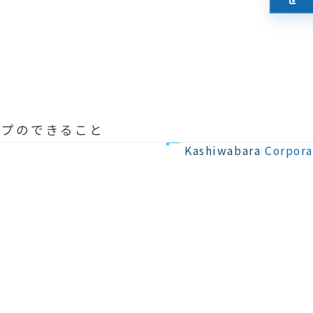
修繕・
ープのできること
建築
メンテナンス
Kashiwabara
Corpora