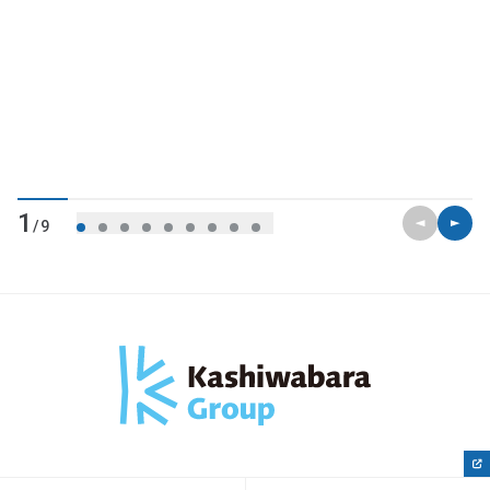
前のスライ
次のス
1
/9