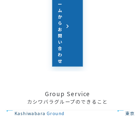
ー
ム
か
ら
お
問
い
合
わ
せ
Group Service
カシワバラグループのできること
不動産の開発
住宅設計・
Kashiwabara
Ground
東京