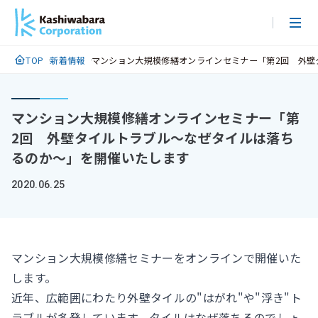
メ
イ
ン
TOP
新着情報
マンション大規模修繕オンラインセミナー「第2回 外壁
コ
ン
テ
マンション大規模修繕オンラインセミナー「第
ン
2回 外壁タイルトラブル～なぜタイルは落ち
ツ
るのか～」を開催いたします
に
ス
2020.06.25
キ
ッ
プ
マンション大規模修繕セミナーをオンラインで開催いた
します。
近年、広範囲にわたり外壁タイルの"はがれ"や"浮き"ト
ラブルが多発しています。タイルはなぜ落ちるのでしょ