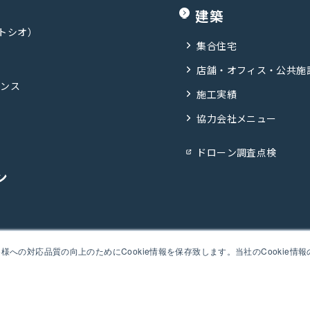
建築
ポトシオ）
集合住宅
店舗・オフィス・公共施
ナンス
施工実績
協力会社メニュー
ドローン調査点検
ン
プライバシーポリシー
安全・品質・環境への取り組み
企業行動規範
への対応品質の向上のためにCookie情報を保存致します。当社のCookie情
Copyright © Kashiwabara Corporation all rights reserved.