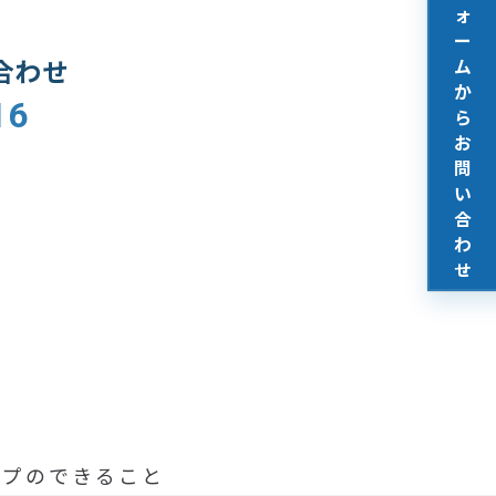
ォ
ー
合わせ
ム
か
16
ら
お
問
い
合
わ
せ
修繕・
ープのできること
建築
メンテナンス