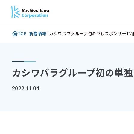
メ
イ
ン
コ
TOP
新着情報
カシワバラグループ初の単独スポンサーTV
ン
テ
ン
ツ
カシワバラグループ初の単独
に
ス
2022.11.04
キ
ッ
プ