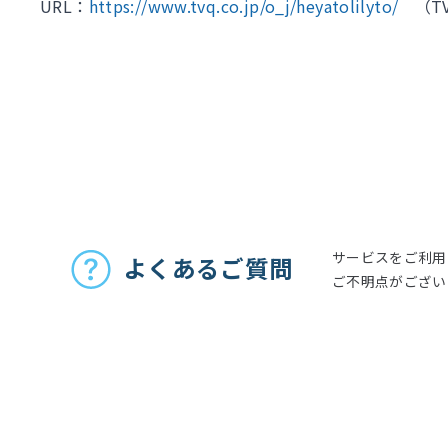
URL：
https://www.tvq.co.jp/o_j/heyatolilyto/
（TV
お問い合わせ
サービスをご利用
よくあるご質問
ご不明点がござい