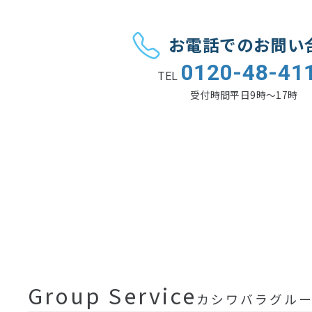
お電話でのお問い
0120-48-41
TEL
受付時間
平日9時〜17時
Group Service
カシワバラグル
不動産の開発
住宅設計・建築