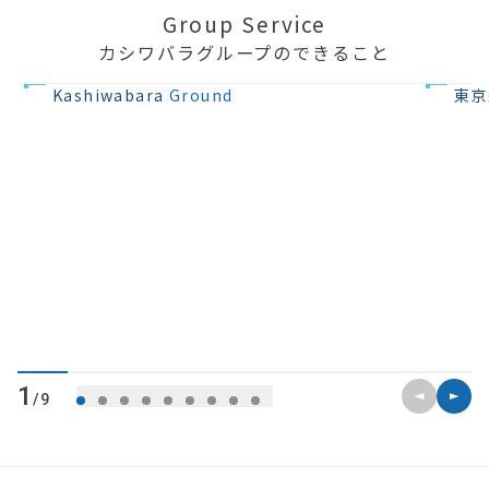
Group Service
カシワバラグループのできること
不動産の開発
住宅設計・
Kashiwabara
Ground
東京
前のスライ
次のス
1
/9