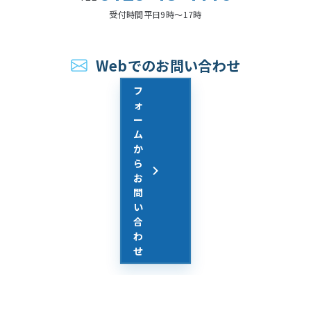
受付時間
平日9時〜17時
Webでのお問い合わせ
フ
ォ
ー
ム
か
ら
お
問
い
合
わ
せ