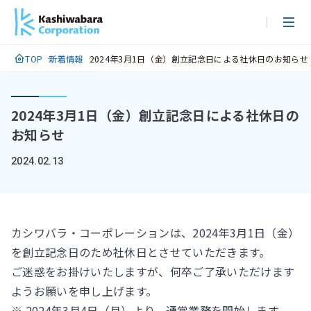
メ
イ
ン
TOP
新着情報
2024年3月1日（金）創立記念日による社休日のお知らせ
コ
ン
テ
2024年3月1日（金）創立記念日による社休日の
ン
お知らせ
ツ
に
2024.02.13
ス
キ
ッ
プ
カシワバラ・コーポレーションは、2024年3月1日（金）
を創立記念日のため社休日とさせていただきます。
ご迷惑をお掛けいたしますが、何卒ご了承いただけます
ようお願いを申し上げます。
※ 2024年3月4日（月）より、通常業務を開始します。