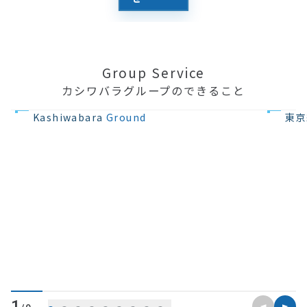
Group Service
カシワバラグループのできること
不動産の開発
住宅設計・
Kashiwabara
Ground
東京
前のスライ
次のス
1