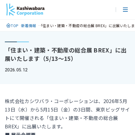
メ
イ
ン
TOP
新着情報
「住まい・建築・不動産の総合展 BREX」に出展いたします
コ
ン
テ
「住まい・建築・不動産の総合展 BREX」に出
ン
展いたします（5/13〜15）
ツ
に
2026.05.12
ス
キ
ッ
プ
株式会社カシワバラ・コーポレーションは、2026年5月
13日（水）から5月15日（金）の3日間、東京ビッグサイ
トにて開催される「住まい・建築・不動産の総合展
BREX」に出展いたします。
■ 展示会概要