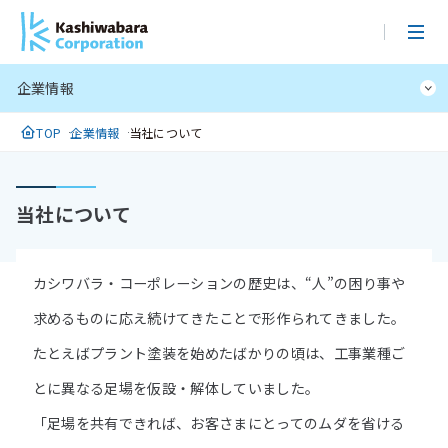
メ
イ
ン
企業情報
コ
ン
TOP
企業情報
当社について
テ
ン
ツ
当社について
に
ス
キ
カシワバラ・コーポレーションの歴史は、“人”の困り事や
ッ
プ
求めるものに応え続けてきたことで形作られてきました。
たとえばプラント塗装を始めたばかりの頃は、工事業種ご
とに異なる足場を仮設・解体していました。
「足場を共有できれば、お客さまにとってのムダを省ける