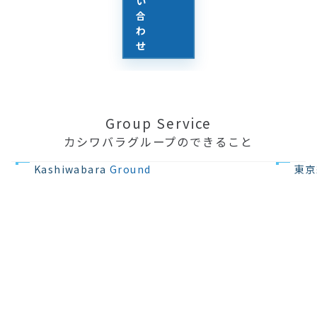
い
合
わ
せ
Group Service
カシワバラグループのできること
不動産の開発
住宅設計・
Kashiwabara
Ground
東京