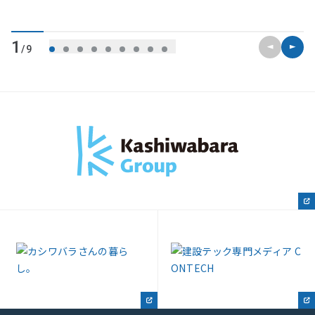
前のスライ
次のス
1
/9